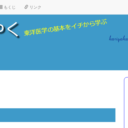
もくじ
リンク