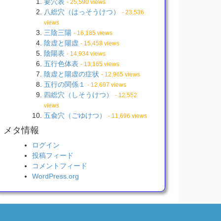
要穴表
- 25,590 views
八総穴（はっそうけつ）
- 23,536
views
三陰三陽
- 16,185 views
陰虚と陽虚
- 15,458 views
陰陽表
- 14,934 views
五行色体表
- 13,165 views
陰虚と陽虚の症状
- 12,965 views
五行の関係１
- 12,697 views
四総穴（しそうけつ）
- 12,552
views
五兪穴（ごゆけつ）
- 11,696 views
メタ情報
ログイン
投稿フィード
コメントフィード
WordPress.org