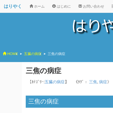
はりやく
ホーム
はじめに
お問い合わせ
HOME
>
五臓の病症
>
三焦の病症
三焦の病症
【ｶﾃｺﾞﾘｰ:
五臓の病症
】
《ﾀｸﾞ：
三焦
,
病症
》
三焦の病症