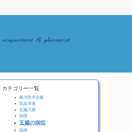
カテゴリー一覧
東洋医学全般
気血津液
五臓六腑
病因
五臓の病症
経絡