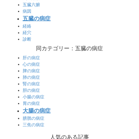
五臓六腑
病因
五臓の病症
経絡
経穴
診断
同カテゴリー：五臓の病症
肝の病症
心の病症
脾の病症
肺の病症
腎の病症
胆の病症
小腸の病症
胃の病症
大腸の病症
膀胱の病症
三焦の病症
人気のある記事