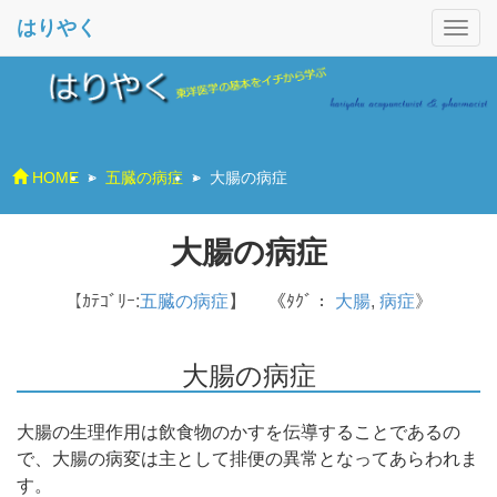
はりやく
HOME
>
五臓の病症
>
大腸の病症
大腸の病症
【ｶﾃｺﾞﾘｰ:
五臓の病症
】
《ﾀｸﾞ：
大腸
,
病症
》
大腸の病症
大腸の生理作用は飲食物のかすを伝導することであるの
で、大腸の病変は主として排便の異常となってあらわれま
す。