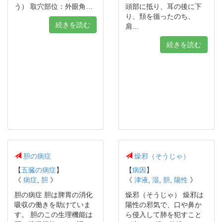
う） 取穴部位：外眼角…
頭部に抵り、耳の後に下
り、頚を循ったのち、
続きを読む
肩…
続きを読む
胆の病症
燥邪（そうじゃ）
【
五臓の病症
】
【
病因
】
《
病症
,
胆
》
《
津液
,
湿
,
胆
,
陽性
》
胆の病症 胆は脾胃の消化
燥邪（そうじゃ） 燥邪は
吸収の働きを助けていま
陽性の邪気で、口や鼻か
す。 胆のこの生理機能は
ら侵入して肺を犯すこと