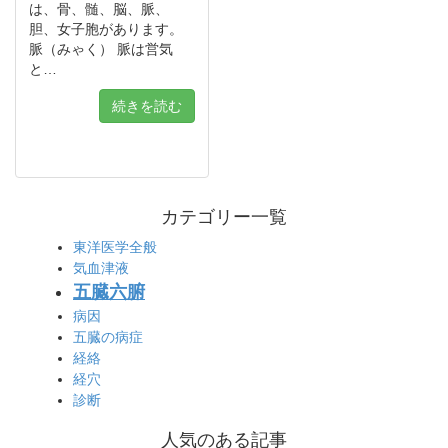
は、骨、髄、脳、脈、
胆、女子胞があります。
脈（みゃく） 脈は営気
と…
続きを読む
カテゴリー一覧
東洋医学全般
気血津液
五臓六腑
病因
五臓の病症
経絡
経穴
診断
人気のある記事