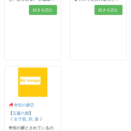
続きを読む
続きを読む
奇恒の腑②
【
五臓六腑
】
《
女子胞
,
胆
,
脈
》
奇恒の腑とされているの