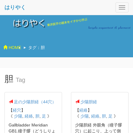
はりやく
HOME
>
タグ：胆
胆
Tag
足の少陽胆経（44穴）
少陽胆経
【
経穴
】
【
経絡
】
《
少陽
,
経絡
,
胆
,
足
》
《
少陽
,
経絡
,
胆
,
足
》
Gallbladder Meridian
少陽胆経 外眼角（瞳子髎
GB1.瞳子髎（どうしりょ
穴）に起こり、上って側