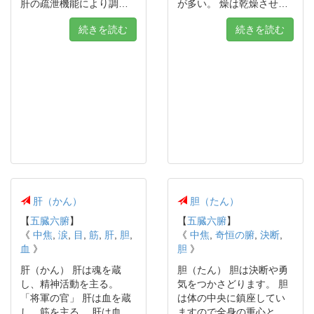
肝の疏泄機能により調…
が多い。 燥は乾燥させ…
続きを読む
続きを読む
肝（かん）
胆（たん）
【
五臓六腑
】
【
五臓六腑
】
《
中焦
,
涙
,
目
,
筋
,
肝
,
胆
,
《
中焦
,
奇恒の腑
,
決断
,
血
》
胆
》
肝（かん） 肝は魂を蔵
胆（たん） 胆は決断や勇
し、精神活動を主る。
気をつかさどります。 胆
「将軍の官」 肝は血を蔵
は体の中央に鎮座してい
し、筋を主る。 肝は血…
ますので全身の重心と…