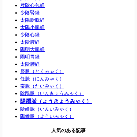
厥陰心包経
少陰腎経
太陽膀胱経
太陽小腸経
少陰心経
太陰脾経
陽明大腸経
陽明胃経
太陰肺経
督脈（とくみゃく）
任脈（にんみゃく）
帯脈（たいみゃく）
陰蹻脈（いんきょうみゃく）
陽蹻脈（ようきょうみゃく）
陰維脈（いんいみゃく）
陽維脈（よういみゃく）
人気のある記事