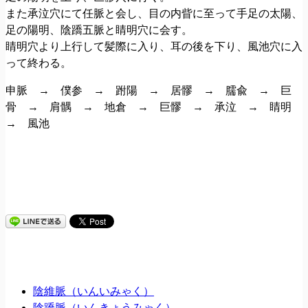
また承泣穴にて任脈と会し、目の内眥に至って手足の太陽、
足の陽明、陰蹻五脈と睛明穴に会す。
睛明穴より上行して髪際に入り、耳の後を下り、風池穴に入
って終わる。
申脈 → 僕参 → 跗陽 → 居髎 → 臑兪 → 巨
骨 → 肩髃 → 地倉 → 巨髎 → 承泣 → 睛明
→ 風池
陰維脈（いんいみゃく）
陰蹻脈（いんきょうみゃく）