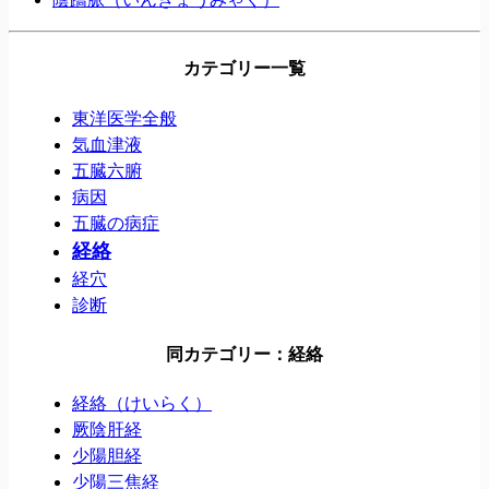
カテゴリー一覧
東洋医学全般
気血津液
五臓六腑
病因
五臓の病症
経絡
経穴
診断
同カテゴリー：経絡
経絡（けいらく）
厥陰肝経
少陽胆経
少陽三焦経