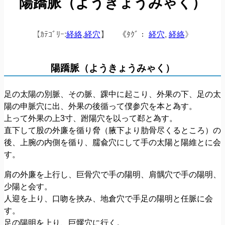
陽蹻脈（ようきょうみゃく）
【ｶﾃｺﾞﾘｰ:
経絡
,
経穴
】
《ﾀｸﾞ：
経穴
,
経絡
》
陽蹻脈（ようきょうみゃく）
足の太陽の別脈、その脈、踝中に起こり、外果の下、足の太
陽の申脈穴に出、外果の後循って僕参穴を本と為す。
上って外果の上3寸、跗陽穴を以って郄と為す。
直下して股の外廉を循り脅（腋下より肋骨尽くるところ）の
後、上腕の内側を循り、臑兪穴にして手の太陽と陽維とに会
す。
肩の外廉を上行し、巨骨穴で手の陽明、肩髃穴で手の陽明、
少陽と会す。
人迎を上り、口吻を挾み、地倉穴で手足の陽明と任脈に会
す。
足の陽明を上り、巨髎穴に行く。