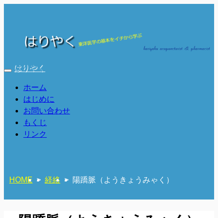
はりやく
ホーム
はじめに
お問い合わせ
もくじ
リンク
HOME
>
経絡
>
陽蹻脈（ようきょうみゃく）