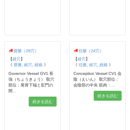
督脈（28穴）
任脈（24穴）
【
経穴
】
【
経穴
】
《
督脈
,
経穴
,
経絡
》
《
任脈
,
経穴
,
経絡
》
Governor Vessel GV1.長
Conception Vessel CV1.会
強（ちょうきょう） 取穴
陰（えいん） 取穴部位：
部位：尾骨下端と肛門の
会陰部の中央 筋肉：…
間…
続きを読む
続きを読む