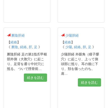
厥陰肝経
少陽胆経
【
経絡
】
【
経絡
】
《
厥陰
,
経絡
,
肝
,
足
》
《
少陽
,
経絡
,
胆
,
足
》
厥陰肝経 足の第1指爪甲根
少陽胆経 外眼角（瞳子髎
部外側（大敦穴）に起こ
穴）に起こり、上って側
り、足背を通り中封穴に
頭部に抵り、耳の後に下
抵る。 ついで脛骨前…
り、頚を循ったのち、
肩…
続きを読む
続きを読む