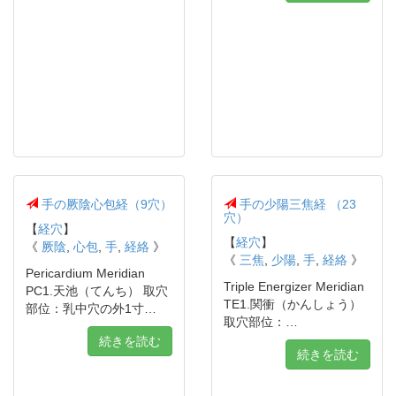
手の厥陰心包経（9穴）
手の少陽三焦経 （23
穴）
【
経穴
】
【
経穴
】
《
厥陰
,
心包
,
手
,
経絡
》
《
三焦
,
少陽
,
手
,
経絡
》
Pericardium Meridian
Triple Energizer Meridian
PC1.天池（てんち） 取穴
TE1.関衝（かんしょう）
部位：乳中穴の外1寸…
取穴部位：…
続きを読む
続きを読む