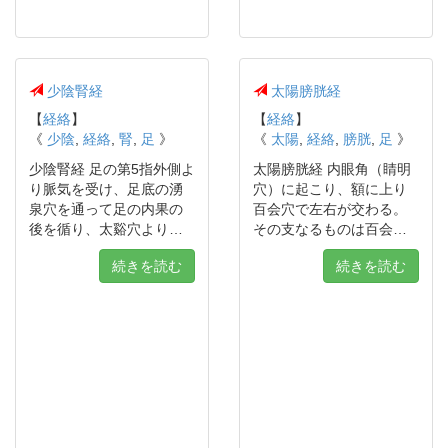
少陰腎経
太陽膀胱経
【
経絡
】
【
経絡
】
《
少陰
,
経絡
,
腎
,
足
》
《
太陽
,
経絡
,
膀胱
,
足
》
少陰腎経 足の第5指外側よ
太陽膀胱経 内眼角（睛明
り脈気を受け、足底の湧
穴）に起こり、額に上り
泉穴を通って足の内果の
百会穴で左右が交わる。
後を循り、太谿穴より…
その支なるものは百会…
続きを読む
続きを読む