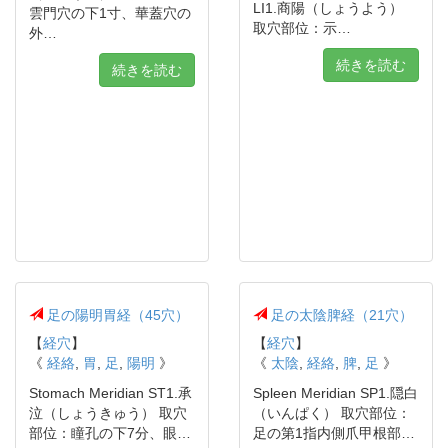
LI1.商陽（しょうよう）
雲門穴の下1寸、華蓋穴の
取穴部位：示…
外…
続きを読む
続きを読む
足の陽明胃経（45穴）
足の太陰脾経（21穴）
【
経穴
】
【
経穴
】
《
経絡
,
胃
,
足
,
陽明
》
《
太陰
,
経絡
,
脾
,
足
》
Stomach Meridian ST1.承
Spleen Meridian SP1.隠白
泣（しょうきゅう） 取穴
（いんぱく） 取穴部位：
部位：瞳孔の下7分、眼…
足の第1指内側爪甲根部…