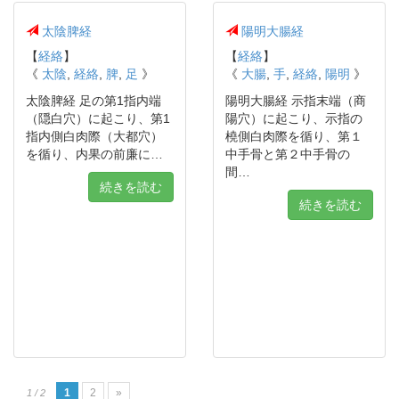
太陰脾経
陽明大腸経
【
経絡
】
【
経絡
】
《
太陰
,
経絡
,
脾
,
足
》
《
大腸
,
手
,
経絡
,
陽明
》
太陰脾経 足の第1指内端
陽明大腸経 示指末端（商
（隠白穴）に起こり、第1
陽穴）に起こり、示指の
指内側白肉際（大都穴）
橈側白肉際を循り、第１
を循り、内果の前廉に…
中手骨と第２中手骨の
間…
続きを読む
続きを読む
1
2
»
1 / 2