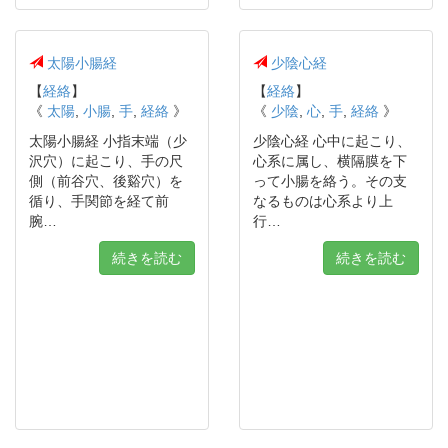
太陽小腸経
少陰心経
【
経絡
】
【
経絡
】
《
太陽
,
小腸
,
手
,
経絡
》
《
少陰
,
心
,
手
,
経絡
》
太陽小腸経 小指末端（少
少陰心経 心中に起こり、
沢穴）に起こり、手の尺
心系に属し、横隔膜を下
側（前谷穴、後谿穴）を
って小腸を絡う。その支
循り、手関節を経て前
なるものは心系より上
腕…
行…
続きを読む
続きを読む