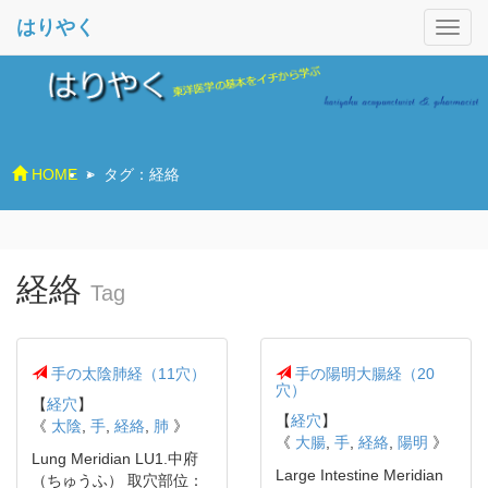
はりやく
HOME
>
タグ：経絡
経絡
Tag
手の太陰肺経（11穴）
手の陽明大腸経（20
穴）
【
経穴
】
【
経穴
】
《
太陰
,
手
,
経絡
,
肺
》
《
大腸
,
手
,
経絡
,
陽明
》
Lung Meridian LU1.中府
Large Intestine Meridian
（ちゅうふ） 取穴部位：