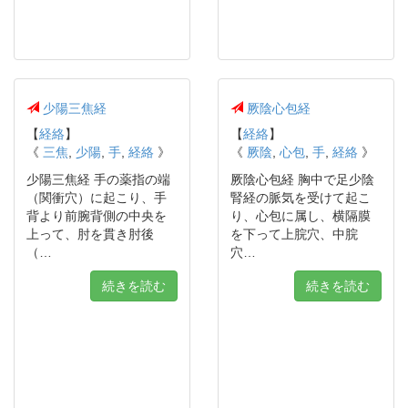
少陽三焦経
厥陰心包経
【
経絡
】
【
経絡
】
《
三焦
,
少陽
,
手
,
経絡
》
《
厥陰
,
心包
,
手
,
経絡
》
少陽三焦経 手の薬指の端
厥陰心包経 胸中で足少陰
（関衝穴）に起こり、手
腎経の脈気を受けて起こ
背より前腕背側の中央を
り、心包に属し、横隔膜
上って、肘を貫き肘後
を下って上脘穴、中脘
（…
穴…
続きを読む
続きを読む