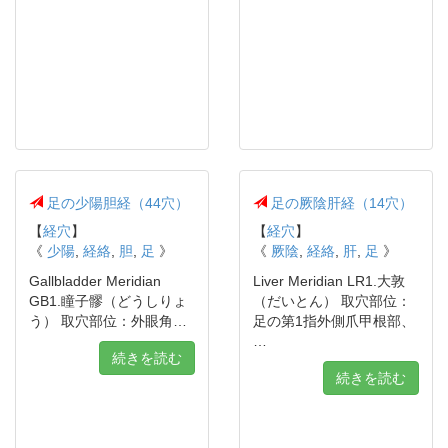
足の少陽胆経（44穴）
足の厥陰肝経（14穴）
【
経穴
】
【
経穴
】
《
少陽
,
経絡
,
胆
,
足
》
《
厥陰
,
経絡
,
肝
,
足
》
Gallbladder Meridian
Liver Meridian LR1.大敦
GB1.瞳子髎（どうしりょ
（だいとん） 取穴部位：
う） 取穴部位：外眼角…
足の第1指外側爪甲根部、
…
続きを読む
続きを読む