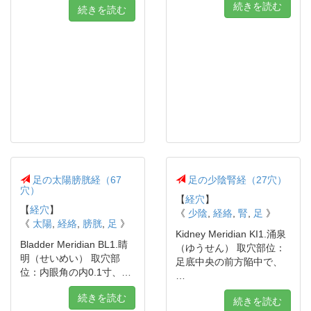
続きを読む
続きを読む
足の太陽膀胱経（67
足の少陰腎経（27穴）
穴）
【
経穴
】
【
経穴
】
《
少陰
,
経絡
,
腎
,
足
》
《
太陽
,
経絡
,
膀胱
,
足
》
Kidney Meridian KI1.涌泉
Bladder Meridian BL1.睛
（ゆうせん） 取穴部位：
明（せいめい） 取穴部
足底中央の前方陥中で、
位：内眼角の内0.1寸、…
…
続きを読む
続きを読む