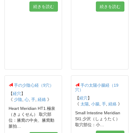
続きを読む
続きを読む
手の少陰心経（9穴）
手の太陽小腸経（19
穴）
【
経穴
】
【
経穴
】
《
少陰
,
心
,
手
,
経絡
》
《
太陽
,
小腸
,
手
,
経絡
》
Heart Meridian HT1.極泉
Small Intestine Meridian
（きょくせん） 取穴部
SI1.少沢（しょうたく）
位：腋窩の中央、腋窩動
取穴部位：小…
脈拍…